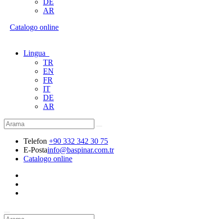
DE
AR
Catalogo online
Lingua
TR
EN
FR
IT
DE
AR
Telefon
+90 332 342 30 75
E-Posta
info@baspinar.com.tr
Catalogo online